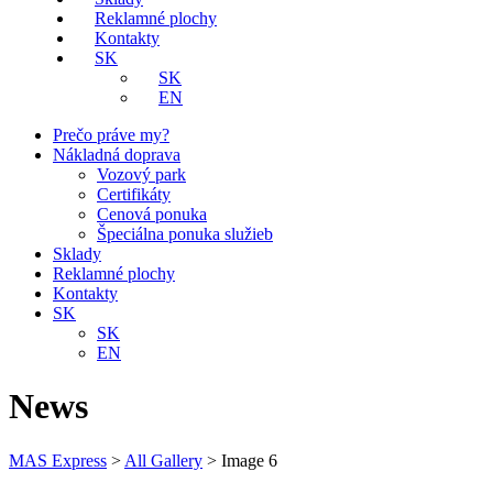
Reklamné plochy
Kontakty
SK
SK
EN
Prečo práve my?
Nákladná doprava
Vozový park
Certifikáty
Cenová ponuka
Špeciálna ponuka služieb
Sklady
Reklamné plochy
Kontakty
SK
SK
EN
News
MAS Express
>
All Gallery
>
Image 6