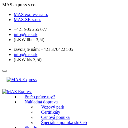
MAS express s.r.o.
MAS express s.r.o.
MAS-SK s.r.o.
+421 905 255 077
info@mas.sk
(LKW über 3,5t)
zavolajte nám: +421 376422 505
info@mas.sk
(LKW bis 3,5t)
Prečo práve my?
Nákladná doprava
Vozový park
Certifikáty
Cenová ponuka
Špeciálna ponuka služieb
Sklady