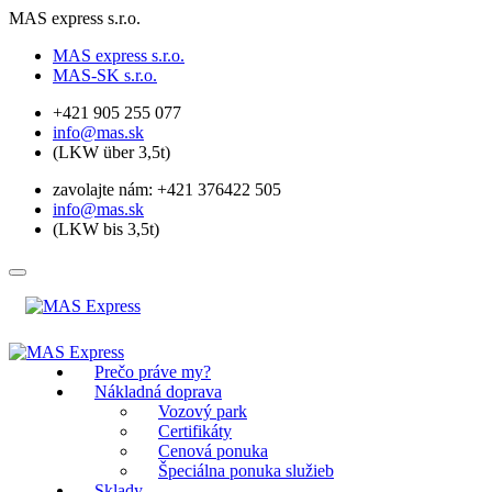
MAS express s.r.o.
MAS express s.r.o.
MAS-SK s.r.o.
+421 905 255 077
info@mas.sk
(LKW über 3,5t)
zavolajte nám: +421 376422 505
info@mas.sk
(LKW bis 3,5t)
Prečo práve my?
Nákladná doprava
Vozový park
Certifikáty
Cenová ponuka
Špeciálna ponuka služieb
Sklady