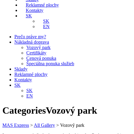
Reklamné plochy
Kontakty
SK
SK
EN
Prečo práve my?
Nákladná doprava
Vozový park
Certifikáty
Cenová ponuka
Špeciálna ponuka služieb
Sklady
Reklamné plochy
Kontakty
SK
SK
EN
CategoriesVozový park
MAS Express
>
All Gallery
>
Vozový park